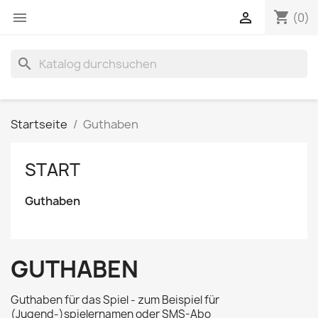
shopping_cart


(0)
search
Startseite
Guthaben
START
Guthaben
GUTHABEN
Guthaben für das Spiel - zum Beispiel für
(Jugend-)spielernamen oder SMS-Abo